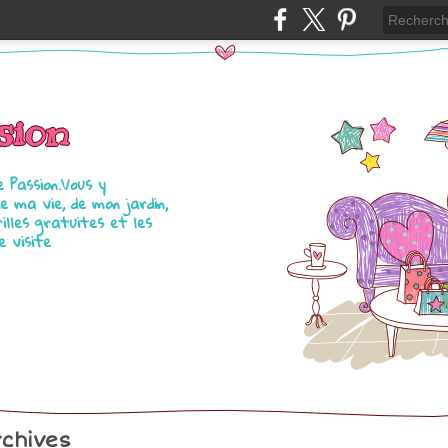
sion
e Passion.Vous y
 ma vie, de mon jardin,
illes gratuites et les
e visite
chives