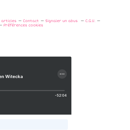
 articles
Contact
Signaler un abus
C.G.U.
Préférences cookies
ien Witecka
-52:04