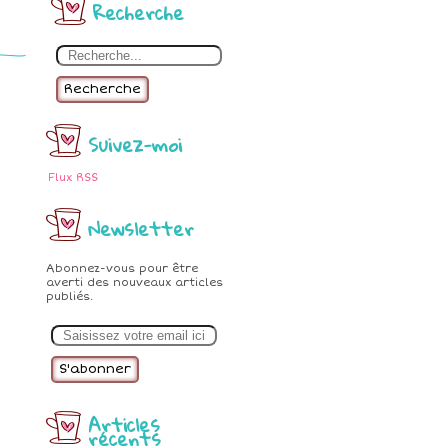
Recherche
Recherche
Suivez-moi
Flux RSS
Newsletter
Abonnez-vous pour être
averti des nouveaux articles
publiés.
E
m
a
i
l
Articles
récents