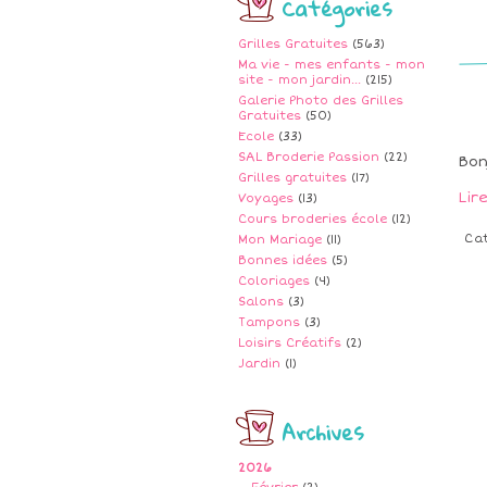
Catégories
Grilles Gratuites
(563)
Ma vie - mes enfants - mon
site - mon jardin...
(215)
Galerie Photo des Grilles
Gratuites
(50)
Ecole
(33)
SAL Broderie Passion
(22)
Bon
Grilles gratuites
(17)
Lir
Voyages
(13)
Cours broderies école
(12)
Ca
Mon Mariage
(11)
Bonnes idées
(5)
Coloriages
(4)
Salons
(3)
Tampons
(3)
Loisirs Créatifs
(2)
Jardin
(1)
Archives
2026