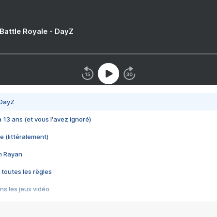
 Battle Royale - DayZ
 DayZ
 a 13 ans (et vous l'avez ignoré)
e (littéralement)
im Rayan
 toutes les règles
s les jeux vidéo
us choquant de Rockstar ? - Le scandale BULLY