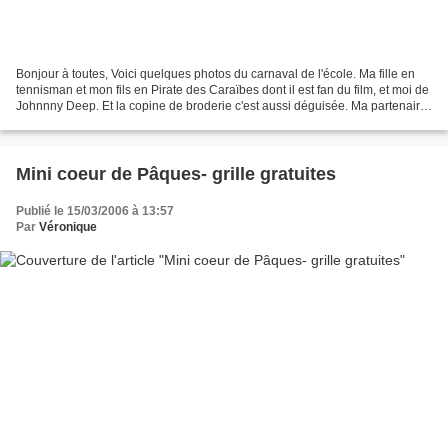
Bonjour à toutes, Voici quelques photos du carnaval de l'école. Ma fille en
tennisman et mon fils en Pirate des Caraïbes dont il est fan du film, et moi de
Johnnny Deep. Et la copine de broderie c'est aussi déguisée. Ma partenaire
du point de croix a...
Mini coeur de Pâques- grille gratuites
Publié le 15/03/2006 à 13:57
Par
Véronique