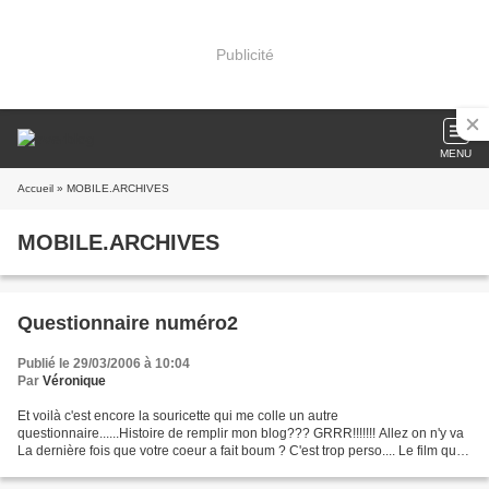
Publicité
MENU
Accueil
» MOBILE.ARCHIVES
MOBILE.ARCHIVES
Questionnaire numéro2
Publié le 29/03/2006 à 10:04
Par
Véronique
Et voilà c'est encore la souricette qui me colle un autre
questionnaire......Histoire de remplir mon blog??? GRRR!!!!!!! Allez on n'y va
La dernière fois que votre coeur a fait boum ? C'est trop perso.... Le film qui
vous a fait le plus rire ? Les films...