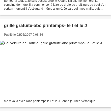
Bonjour à toutes, Je suis désespérée!!!!! Quand j'ai allumé mon ordi la
semaine dernière, il a commencer à faire de drole de bruit, puis au bout d'un
certain moment il s'est quand même allumé. Je vais voir mes mails, puis
voyant une grillette free, me...
grille gratuite-abc printemps- le I et le J
Publié le 02/05/2007 à 08:36
Me revoilà avec l'abc printemps le I et le J Bonne journée Véronique