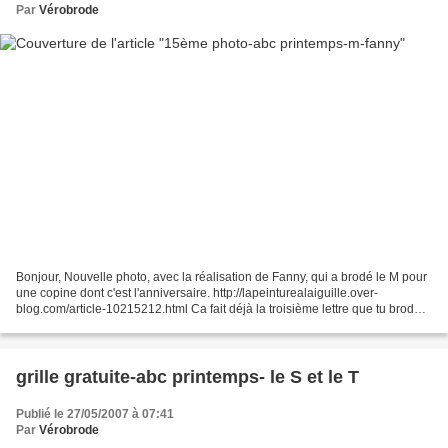
Par
Vérobrode
Bonjour, Nouvelle photo, avec la réalisation de Fanny, qui a brodé le M pour
une copine dont c'est l'anniversaire. http://lapeinturealaiguille.over-
blog.com/article-10215212.html Ca fait déjà la troisième lettre que tu brode
Fanny, Merci beaucoup. Bises...
grille gratuite-abc printemps- le S et le T
Publié le 27/05/2007 à 07:41
Par
Vérobrode