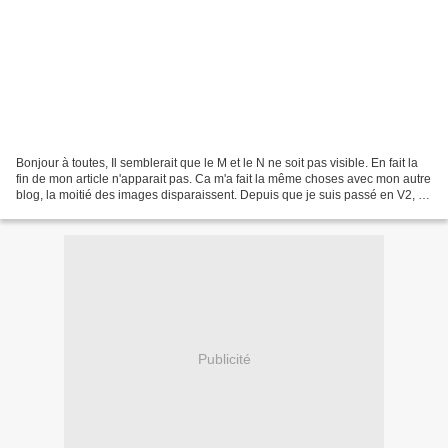
Bonjour à toutes, Il semblerait que le M et le N ne soit pas visible. En fait la
fin de mon article n'apparait pas. Ca m'a fait la même choses avec mon autre
blog, la moitié des images disparaissent. Depuis que je suis passé en V2, je
trouve qu'over-blog...
Publicité