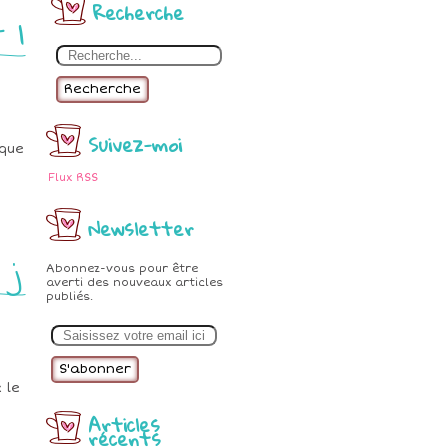
Recherche
 l
Recherche
Suivez-moi
ique
Flux RSS
Newsletter
 j
Abonnez-vous pour être
averti des nouveaux articles
publiés.
E
m
a
i
l
 le
Articles
récents