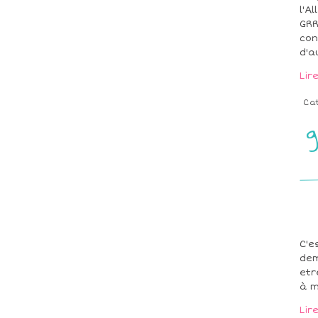
l'A
GRR
con
d'a
Lir
Ca
g
C'e
dem
etr
à m
Lir