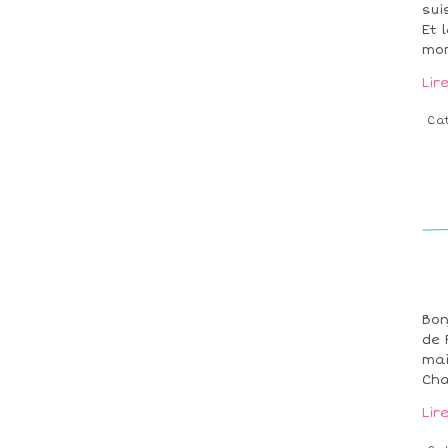
sui
Et 
mom
Lir
Ca
Bon
de 
mai
Cha
Lir