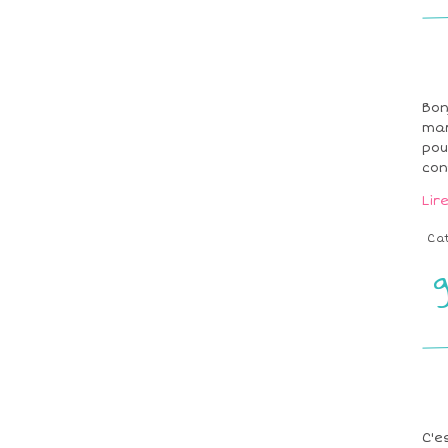
Bon
mar
pou
con
Lir
Ca
g
C'e