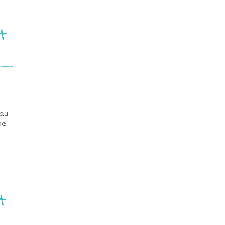
t
 au
me
!
t