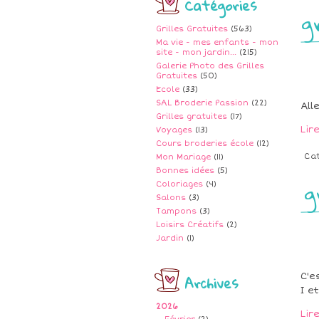
Catégories
g
Grilles Gratuites
(563)
Ma vie - mes enfants - mon
site - mon jardin...
(215)
Galerie Photo des Grilles
Gratuites
(50)
Ecole
(33)
SAL Broderie Passion
(22)
All
Grilles gratuites
(17)
Lir
Voyages
(13)
Cours broderies école
(12)
Ca
Mon Mariage
(11)
Bonnes idées
(5)
g
Coloriages
(4)
Salons
(3)
Tampons
(3)
Loisirs Créatifs
(2)
Jardin
(1)
Archives
C'e
I e
2026
Lir