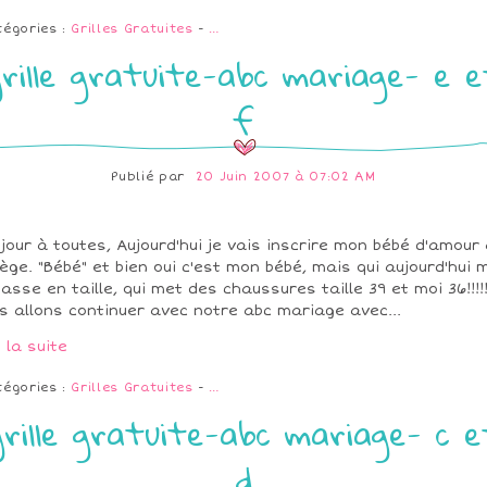
tégories :
Grilles Gratuites
-
…
grille gratuite-abc mariage- e e
f
Publié par
20 Juin 2007 à 07:02 AM
jour à toutes, Aujourd'hui je vais inscrire mon bébé d'amour
lège. "Bébé" et bien oui c'est mon bébé, mais qui aujourd'hui 
asse en taille, qui met des chaussures taille 39 et moi 36!!!!
s allons continuer avec notre abc mariage avec...
e la suite
tégories :
Grilles Gratuites
-
…
grille gratuite-abc mariage- c e
d