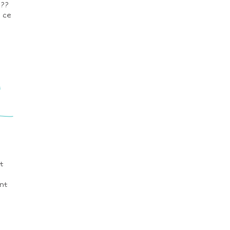
???
 ce
l
t
nt