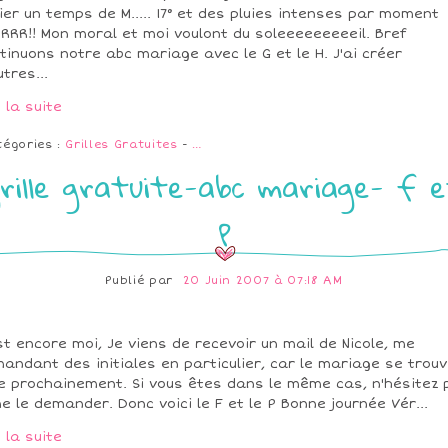
llier un temps de M..... 17° et des pluies intenses par moment
RRR!! Mon moral et moi voulont du soleeeeeeeeeil. Bref
tinuons notre abc mariage avec le G et le H. J'ai créer
utres...
e la suite
tégories :
Grilles Gratuites
-
…
rille gratuite-abc mariage- f 
p
Publié par
20 Juin 2007 à 07:18 AM
st encore moi, Je viens de recevoir un mail de Nicole, me
andant des initiales en particulier, car le mariage se trou
e prochainement. Si vous êtes dans le même cas, n'hésitez 
e le demander. Donc voici le F et le P Bonne journée Vér...
e la suite