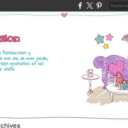
sion
e Passion.Vous y
 ma vie, de mon jardin,
illes gratuites et les
e visite
chives