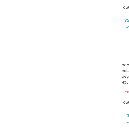
Ca
Bon
col
dép
Nou
Lir
Ca