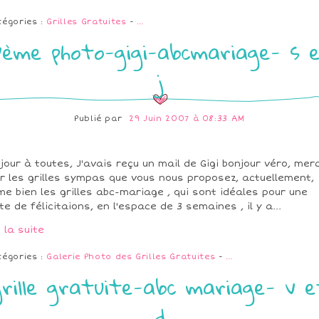
tégories :
Grilles Gratuites
-
…
7ème photo-gigi-abcmariage- s 
j
Publié par
29 Juin 2007 à 08:33 AM
jour à toutes, J'avais reçu un mail de Gigi bonjour véro, merc
r les grilles sympas que vous nous proposez, actuellement,
ime bien les grilles abc-mariage , qui sont idéales pour une
te de félicitaions, en l'espace de 3 semaines , il y a...
e la suite
tégories :
Galerie Photo des Grilles Gratuites
-
…
grille gratuite-abc mariage- v e
d