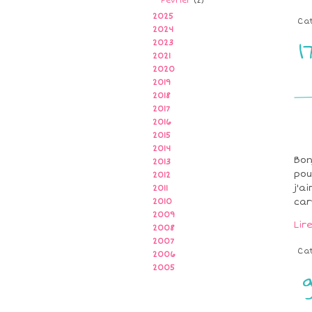
Février
(2)
2025
Ca
2024
1
2023
2021
2020
2019
2018
2017
2016
2015
2014
Bon
2013
pou
2012
j'a
2011
car
2010
2009
Lir
2008
2007
Ca
2006
2005