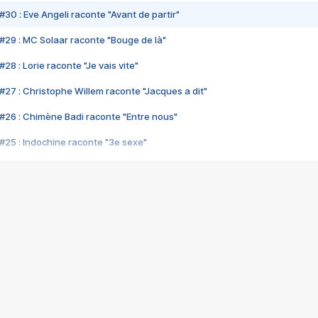
#30 : Eve Angeli raconte "Avant de partir"
#29 : MC Solaar raconte "Bouge de là"
28 : Lorie raconte "Je vais vite"
#27 : Christophe Willem raconte "Jacques a dit"
#26 : Chimène Badi raconte "Entre nous"
#25 : Indochine raconte "3e sexe"
#24 : Zaho raconte "C'est chelou"
#23 : Patrick Bruel raconte "Au café des délices"
#22 : Kyo raconte "Le chemin"
#21 : Nolwenn Leroy raconte "Cassé"
#20 : Patrick Hernandez raconte "Born to be alive"
#19 : Lorie raconte "Près de moi"