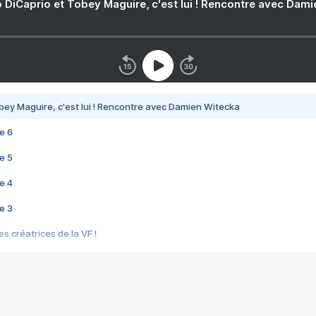
 DiCaprio et Tobey Maguire, c'est lui ! Rencontre avec Dam
bey Maguire, c'est lui ! Rencontre avec Damien Witecka
e 6
e 5
e 4
e 3
s créatrices de la VF !
e 2
e 1
e Mektoub My Love arrive enfin ! Rencontre avec Shaïn Boumedine et Sal