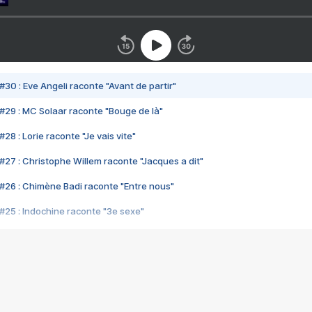
#30 : Eve Angeli raconte "Avant de partir"
#29 : MC Solaar raconte "Bouge de là"
28 : Lorie raconte "Je vais vite"
#27 : Christophe Willem raconte "Jacques a dit"
#26 : Chimène Badi raconte "Entre nous"
#25 : Indochine raconte "3e sexe"
#24 : Zaho raconte "C'est chelou"
#23 : Patrick Bruel raconte "Au café des délices"
#22 : Kyo raconte "Le chemin"
#21 : Nolwenn Leroy raconte "Cassé"