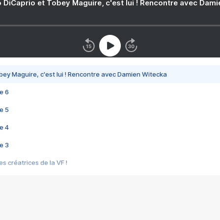
 DiCaprio et Tobey Maguire, c'est lui ! Rencontre avec Dam
bey Maguire, c'est lui ! Rencontre avec Damien Witecka
e 6
e 5
e 4
e 3
s créatrices de la VF !
e 2
e 1
e Mektoub My Love arrive enfin ! Rencontre avec Shaïn Boumedine et Sal