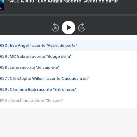
FACE A #30 : Eve Angeli raconte "Avant de partir"
#30 : Eve Angeli raconte "Avant de partir"
#29 : MC Solaar raconte "Bouge de là"
28 : Lorie raconte "Je vais vite"
#27 : Christophe Willem raconte "Jacques a dit"
#26 : Chimène Badi raconte "Entre nous"
#25 : Indochine raconte "3e sexe"
#24 : Zaho raconte "C'est chelou"
#23 : Patrick Bruel raconte "Au café des délices"
#22 : Kyo raconte "Le chemin"