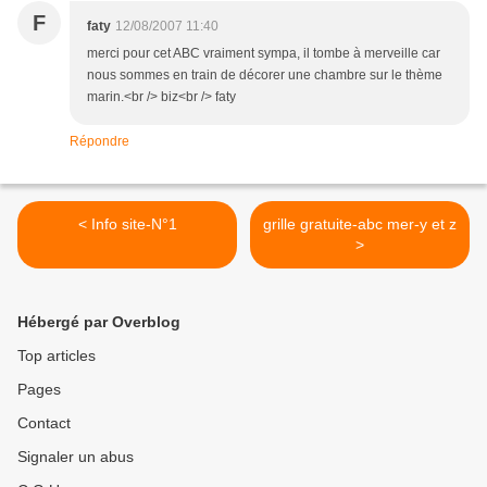
F
faty
12/08/2007 11:40
merci pour cet ABC vraiment sympa, il tombe à merveille car
nous sommes en train de décorer une chambre sur le thème
marin.<br /> biz<br /> faty
Répondre
< Info site-N°1
grille gratuite-abc mer-y et z
>
Hébergé par Overblog
Top articles
Pages
Contact
Signaler un abus