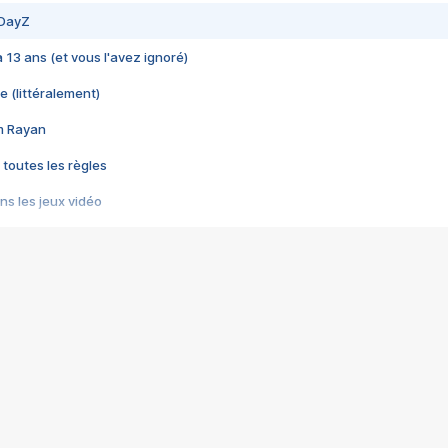
 DayZ
 a 13 ans (et vous l'avez ignoré)
e (littéralement)
im Rayan
 toutes les règles
s les jeux vidéo
us choquant de Rockstar ? - Le scandale BULLY
e plus moche de Steam
du RÊVE tourne au CAUCHEMAR
pendant 8 heures
it… à tort
umiliés par un jeu vidéo