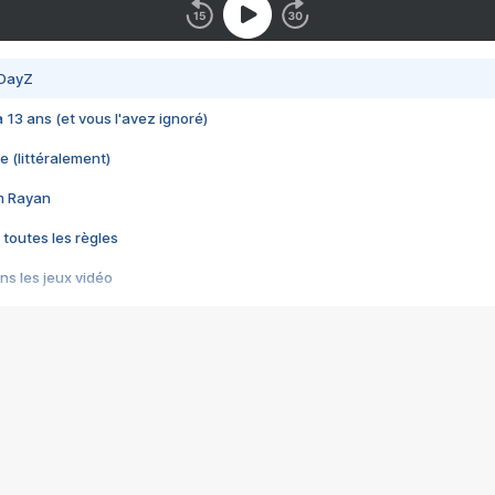
 DayZ
 a 13 ans (et vous l'avez ignoré)
e (littéralement)
im Rayan
 toutes les règles
s les jeux vidéo
us choquant de Rockstar ? - Le scandale BULLY
e plus moche de Steam
du RÊVE tourne au CAUCHEMAR
pendant 8 heures
it… à tort