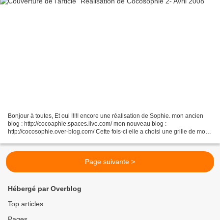
Bonjour à toutes, Et oui !!!!! encore une réalisation de Sophie. mon ancien
blog : http://cocoaphie.spaces.live.com/ mon nouveau blog :
http://cocosophie.over-blog.com/ Cette fois-ci elle a choisi une grille de mon
site. Vous la trouverez ici . Merci...
Page suivante >
Hébergé par Overblog
Top articles
Pages