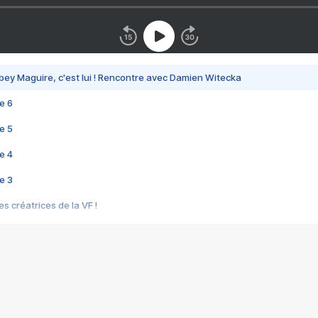
bey Maguire, c'est lui ! Rencontre avec Damien Witecka
e 6
e 5
e 4
e 3
s créatrices de la VF !
e 2
e 1
e Mektoub My Love arrive enfin ! Rencontre avec Shaïn Boumedine et Sal
i : après Toni en famille